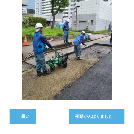
←
暑い
夜勤がんばりました
→