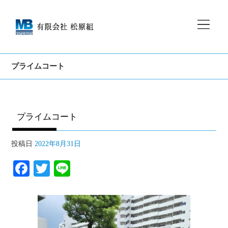
プライムコート
プライムコート
投稿日
2022年8月31日
Fa
T
Li
ce
wi
ne
bo
tte
ok
r