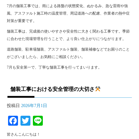
7月の舗装工事では、雨による路盤の状態変化、ぬかるみ、急な雷雨や強
風、アスファルト施工時の温度管理、周辺道路への配慮、作業者の熱中症
対策が重要です。
舗装工事は、完成後の使いやすさや安全性に大きく関わる工事です。季節
に合わせた現場管理を行うことで、より良い仕上がりにつながります。
道路舗装、駐車場舗装、アスファルト舗装、舗装補修などでお困りのこと
がございましたら、お気軽にご相談ください。
7月も安全第一で、丁寧な舗装工事を行ってまいります。
舗装工事における安全管理の大切さ
投稿日
2026年7月1日
Fa
T
Li
ce
wi
ne
皆さんこんにちは！