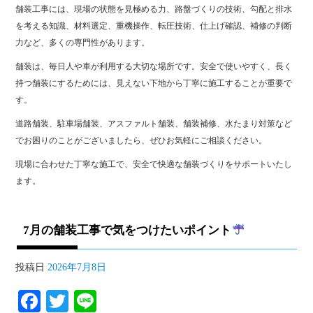
舗装工事には、現場の状態を見極める力、路盤づくりの技術、勾配と排水
を考える知識、材料選定、重機操作、転圧技術、仕上げ確認、補修の判断
力など、多くの専門性があります。
舗装は、毎日人や車が利用する大切な場所です。安全で使いやすく、長く
持つ舗装にするためには、見えない下地から丁寧に施工することが重要で
す。
道路舗装、駐車場舗装、アスファルト舗装、舗装補修、水たまり対策など
でお困りのことがございましたら、ぜひお気軽にご相談ください。
現場に合わせた丁寧な施工で、安全で快適な舗装づくりをサポートいたし
ます。
7月の舗装工事で気をつけたいポイント
投稿日
2026年7月8日
Fa
T
Li