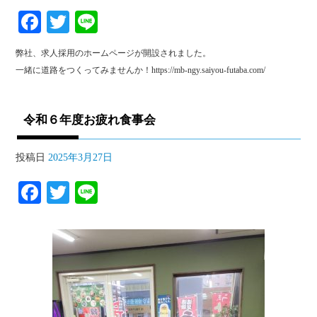
Fa
T
Li
ce
wi
ne
弊社、求人採用のホームページが開設されました。
bo
tte
一緒に道路をつくってみませんか！https://mb-ngy.saiyou-futaba.com/
ok
r
令和６年度お疲れ食事会
投稿日
2025年3月27日
Fa
T
Li
ce
wi
ne
bo
tte
ok
r