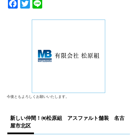
Fa
T
Li
ce
wi
ne
bo
tte
ok
r
今後ともよろしくお願いいたします。
新しい仲間！㈲松原組 アスファルト舗装 名古
屋市北区