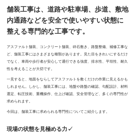
bo
tte
舗装工事は、道路や駐車場、歩道、敷地
ok
r
内通路などを安全で使いやすい状態に
整える専門的な工事です。
アスファルト舗装、コンクリート舗装、砕石敷き、路盤整備、補修工事な
ど、舗装工事にはさまざまな種類があります。見た目をきれいにするだけ
でなく、車両や歩行者が安心して通行できる強度、排水性、平坦性、耐久
性を考えることが大切です。
一見すると、地面をならしてアスファルトを敷くだけの作業に見えるかも
しれません。しかし、舗装工事には、地盤や路盤の確認、勾配設計、材料
選定、転圧技術、重機操作、仕上げ確認、安全管理など、多くの専門性が
求められます。
今回は、舗装工事に求められる専門性についてご紹介します。
現場の状態を見極める力✓