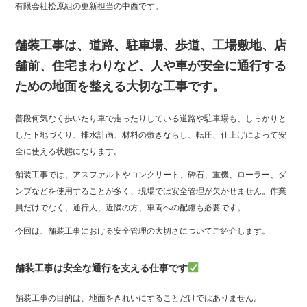
bo
tte
有限会社松原組の更新担当の中西です。
ok
r
舗装工事は、道路、駐車場、歩道、工場敷地、店
舗前、住宅まわりなど、人や車が安全に通行する
ための地面を整える大切な工事です。
普段何気なく歩いたり車で走ったりしている道路や駐車場も、しっかりと
した下地づくり、排水計画、材料の敷きならし、転圧、仕上げによって安
全に使える状態になります。
舗装工事では、アスファルトやコンクリート、砕石、重機、ローラー、ダ
ンプなどを使用することが多く、現場では安全管理が欠かせません。作業
員だけでなく、通行人、近隣の方、車両への配慮も必要です。
今回は、舗装工事における安全管理の大切さについてご紹介します。
舗装工事は安全な通行を支える仕事です
舗装工事の目的は、地面をきれいにすることだけではありません。