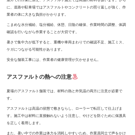
屋外での作業に加え、アスファルト施工では高温の材料を扱います。さら
に、道路や駐車場ではアスファルトやコンクリートの照り返しが強く、作
業者の体に大きな負担がかかります。
こまめな水分補給、塩分補給、休憩、日陰の確保、作業時間の調整、体調
確認を行いながら作業することが大切です。
暑さで集中力が低下すると、重機や車両まわりでの確認不足、施工ミス、
ケガにつながる可能性があります。
安全な舗装工事には、作業者の健康管理が欠かせません。
アスファルトの熱への注意
夏場のアスファルト舗装では、材料の熱と外気温の両方に注意が必要で
す。
アスファルトは高温の状態で敷きならし、ローラーで転圧して仕上げま
す。施工中は材料に直接触れないよう注意し、やけどを防ぐために保護具
を正しく着用します。
また、暑い中での作業は体力を消耗しやすいため、作業員同士で声をかけ