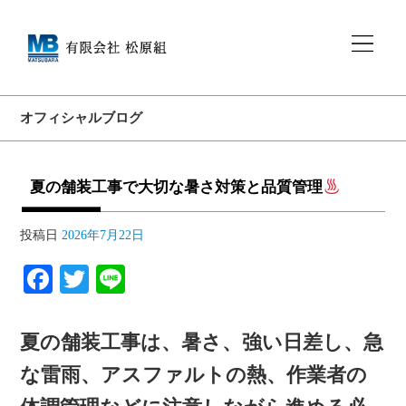
オフィシャルブログ
夏の舗装工事で大切な暑さ対策と品質管理
投稿日
2026年7月22日
Fa
T
Li
ce
wi
ne
bo
tte
夏の舗装工事は、暑さ、強い日差し、急
ok
r
な雷雨、アスファルトの熱、作業者の