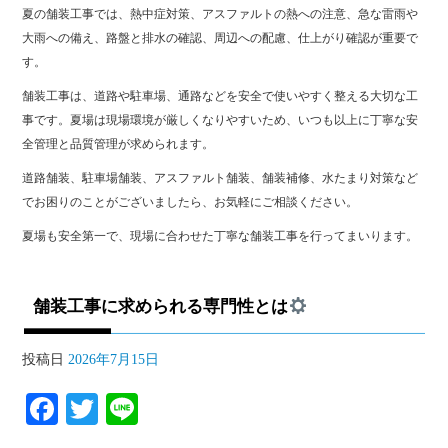
夏の舗装工事では、熱中症対策、アスファルトの熱への注意、急な雷雨や
大雨への備え、路盤と排水の確認、周辺への配慮、仕上がり確認が重要で
す。
舗装工事は、道路や駐車場、通路などを安全で使いやすく整える大切な工
事です。夏場は現場環境が厳しくなりやすいため、いつも以上に丁寧な安
全管理と品質管理が求められます。
道路舗装、駐車場舗装、アスファルト舗装、舗装補修、水たまり対策など
でお困りのことがございましたら、お気軽にご相談ください。
夏場も安全第一で、現場に合わせた丁寧な舗装工事を行ってまいります。
舗装工事に求められる専門性とは
投稿日
2026年7月15日
Fa
T
Li
ce
wi
ne