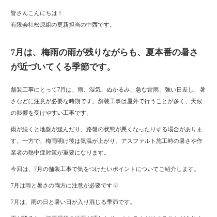
ce
wi
ne
皆さんこんにちは！
bo
tte
有限会社松原組の更新担当の中西です。
ok
r
7月は、梅雨の雨が残りながらも、夏本番の暑さ
が近づいてくる季節です。
舗装工事にとって7月は、雨、湿気、ぬかるみ、急な雷雨、強い日差し、暑
さなどに注意が必要な時期です。舗装工事は屋外で行うことが多く、天候
の影響を受けやすい工事です。
雨が続くと地盤が緩んだり、路盤の状態が悪くなったりする場合がありま
す。一方で、梅雨明け後は気温が上がり、アスファルト施工時の暑さや作
業者の熱中症対策が重要になります。
今回は、7月の舗装工事で気をつけたいポイントについてご紹介します。
7月は雨と暑さの両方に注意が必要です
7月は、雨の日と暑い日が入り混じる季節です。