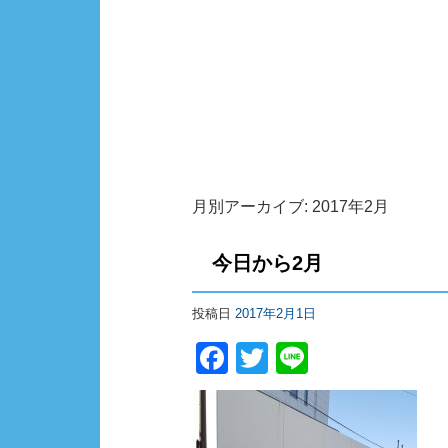
月別アーカイブ:
2017年2月
今日から2月
投稿日
2017年2月1日
F
T
Li
a
wi
n
c
tt
e