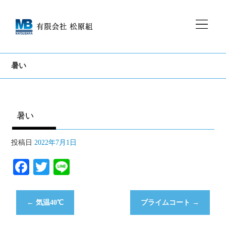
暑い
暑い
投稿日
2022年7月1日
Fa
T
Li
ce
wi
ne
bo
tte
←
気温40℃
プライムコート
→
ok
r