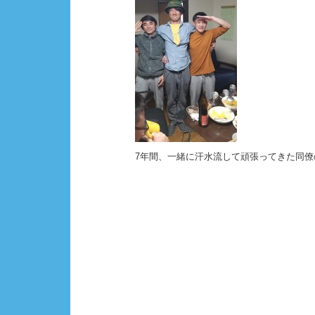
o
o
k
7年間、一緒に汗水流して頑張ってきた同