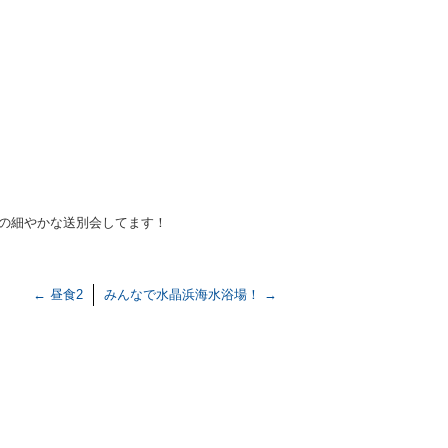
僚の細やかな送別会してます！
←
昼食2
みんなで水晶浜海水浴場！
→