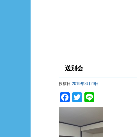
送別会
投稿日
2019年3月29日
F
T
Li
a
wi
n
c
tt
e
e
er
b