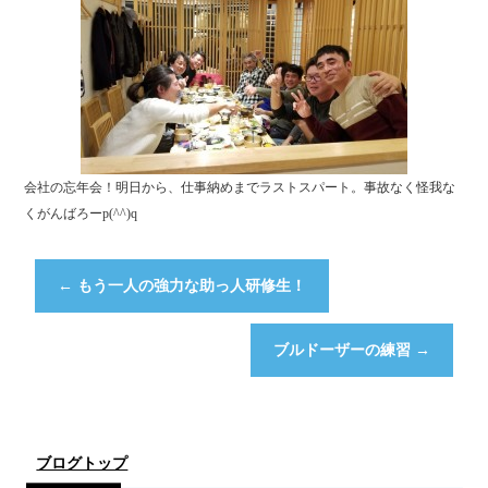
会社の忘年会！明日から、仕事納めまでラストスパート。事故なく怪我な
くがんばろーp(^^)q
←
もう一人の強力な助っ人研修生！
ブルドーザーの練習
→
ブログトップ