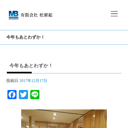
今年もあとわずか！
今年もあとわずか！
投稿日
2017年12月17日
Fa
T
Li
ce
wi
ne
bo
tte
ok
r