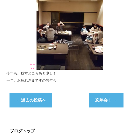
今年も、残すところあと少し！
一年、お疲れさまですの忘年会
←
過去の投稿へ
忘年会！
→
ブログトップ